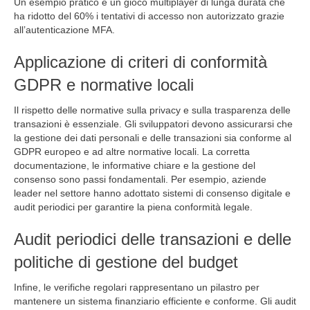
Un esempio pratico è un gioco multiplayer di lunga durata che
ha ridotto del 60% i tentativi di accesso non autorizzato grazie
all’autenticazione MFA.
Applicazione di criteri di conformità
GDPR e normative locali
Il rispetto delle normative sulla privacy e sulla trasparenza delle
transazioni è essenziale. Gli sviluppatori devono assicurarsi che
la gestione dei dati personali e delle transazioni sia conforme al
GDPR europeo e ad altre normative locali. La corretta
documentazione, le informative chiare e la gestione del
consenso sono passi fondamentali. Per esempio, aziende
leader nel settore hanno adottato sistemi di consenso digitale e
audit periodici per garantire la piena conformità legale.
Audit periodici delle transazioni e delle
politiche di gestione del budget
Infine, le verifiche regolari rappresentano un pilastro per
mantenere un sistema finanziario efficiente e conforme. Gli audit