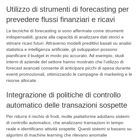
Utilizzo di strumenti di forecasting per
prevedere flussi finanziari e ricavi
Le tecniche di forecasting si sono affermate come strumenti
indispensabili, grazie alla capacità di analizzare dati storici e
stimare ricavi futuri. Attraverso modelli predittivi basati su analisi
statistica e intelligenza artificiale, gli sviluppatori possono
pianificare il budget in modo più accurato. Ad esempio, studi
interni di aziende del settore hanno mostrato che l’utilizzo di
forecast avanzati consente di anticipare picchi di spesa durante
eventi promozionali, ottimizzando le campagne di marketing e le
risorse allocate.
Integrazione di politiche di controllo
automatico delle transazioni sospette
Per ridurre il rischio di frodi, molte piattaforme adottano sistemi
di controllo automatico, che analizzano transazioni in tempo
reale e identificano attività sospette. Questi sistemi si basano su
algoritmi di machine learning che rilevano anomalie