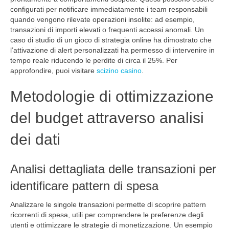
configurati per notificare immediatamente i team responsabili
quando vengono rilevate operazioni insolite: ad esempio,
transazioni di importi elevati o frequenti accessi anomali. Un
caso di studio di un gioco di strategia online ha dimostrato che
l’attivazione di alert personalizzati ha permesso di intervenire in
tempo reale riducendo le perdite di circa il 25%. Per
approfondire, puoi visitare
scizino casino
.
Metodologie di ottimizzazione
del budget attraverso analisi
dei dati
Analisi dettagliata delle transazioni per
identificare pattern di spesa
Analizzare le singole transazioni permette di scoprire pattern
ricorrenti di spesa, utili per comprendere le preferenze degli
utenti e ottimizzare le strategie di monetizzazione. Un esempio