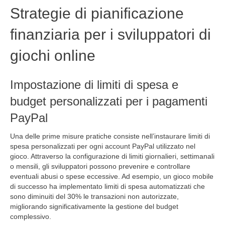
Strategie di pianificazione
finanziaria per i sviluppatori di
giochi online
Impostazione di limiti di spesa e
budget personalizzati per i pagamenti
PayPal
Una delle prime misure pratiche consiste nell’instaurare limiti di
spesa personalizzati per ogni account PayPal utilizzato nel
gioco. Attraverso la configurazione di limiti giornalieri, settimanali
o mensili, gli sviluppatori possono prevenire e controllare
eventuali abusi o spese eccessive. Ad esempio, un gioco mobile
di successo ha implementato limiti di spesa automatizzati che
sono diminuiti del 30% le transazioni non autorizzate,
migliorando significativamente la gestione del budget
complessivo.