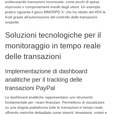
evidenziando transazioni inconsuete, come picchi di spesa
improvvisi o comportamenti insoliti degli utenti. Un esempio
pratico riguarda il gioco MMORPG X, che ha ridotto del 45% le
frodi grazie all’automazione del controllo delle transazioni
sospette.
Soluzioni tecnologiche per il
monitoraggio in tempo reale
delle transazioni
Implementazione di dashboard
analitiche per il tracking delle
transazioni PayPal
Le dashboard analitiche rappresentano uno strumento
fondamentale per i team finanziari. Permettono di visualizzare
su una singola piattaforma tutte le transazioni in tempo reale,
offrendo metriche dettagliate come importi, timestamp, origini e