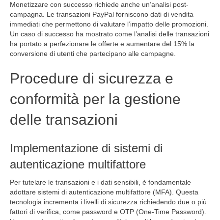
Monetizzare con successo richiede anche un’analisi post-
campagna. Le transazioni PayPal forniscono dati di vendita
immediati che permettono di valutare l’impatto delle promozioni.
Un caso di successo ha mostrato come l’analisi delle transazioni
ha portato a perfezionare le offerte e aumentare del 15% la
conversione di utenti che partecipano alle campagne.
Procedure di sicurezza e
conformità per la gestione
delle transazioni
Implementazione di sistemi di
autenticazione multifattore
Per tutelare le transazioni e i dati sensibili, è fondamentale
adottare sistemi di autenticazione multifattore (MFA). Questa
tecnologia incrementa i livelli di sicurezza richiedendo due o più
fattori di verifica, come password e OTP (One-Time Password).