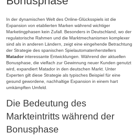
Bonusphase
In der dynamischen Welt des Online-Glücksspiels ist die
Expansion von etablierten Marken während wichtiger
Marketingphasen kein Zufall. Besonders in Deutschland, wo der
regulatorische Rahmen und die Marktmechanismen komplexer
sind als in anderen Ländern, zeigt eine eingehende Betrachtung
der Strategie des spanischen Spielautomatenherstellers
Matador
interessante Entwicklungen. Während der aktuellen
Bonusphase, die vielfach zur Gewinnung neuer Kunden genutzt
wird, expandiert Matador in den deutschen Markt. Unter
Experten gilt diese Strategie als typisches Beispiel für eine
gesund gewordene, nachhaltige Expansion in einem hart
umkämpften Umfeld.
Die Bedeutung des
Markteintritts während der
Bonusphase