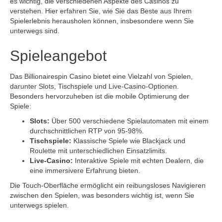
es wichtig, die verschiedenen Aspekte des Casinos zu
verstehen. Hier erfahren Sie, wie Sie das Beste aus Ihrem
Spielerlebnis herausholen können, insbesondere wenn Sie
unterwegs sind.
Spieleangebot
Das Billionairespin Casino bietet eine Vielzahl von Spielen,
darunter Slots, Tischspiele und Live-Casino-Optionen.
Besonders hervorzuheben ist die mobile Optimierung der
Spiele:
Slots:
Über 500 verschiedene Spielautomaten mit einem
durchschnittlichen RTP von 95-98%.
Tischspiele:
Klassische Spiele wie Blackjack und
Roulette mit unterschiedlichen Einsatzlimits.
Live-Casino:
Interaktive Spiele mit echten Dealern, die
eine immersivere Erfahrung bieten.
Die Touch-Oberfläche ermöglicht ein reibungsloses Navigieren
zwischen den Spielen, was besonders wichtig ist, wenn Sie
unterwegs spielen.