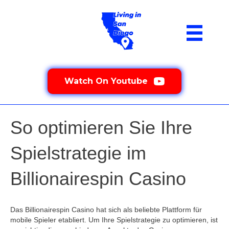
Watch On Youtube
So optimieren Sie Ihre
Spielstrategie im
Billionairespin Casino
Das Billionairespin Casino hat sich als beliebte Plattform für
mobile Spieler etabliert. Um Ihre Spielstrategie zu optimieren, ist