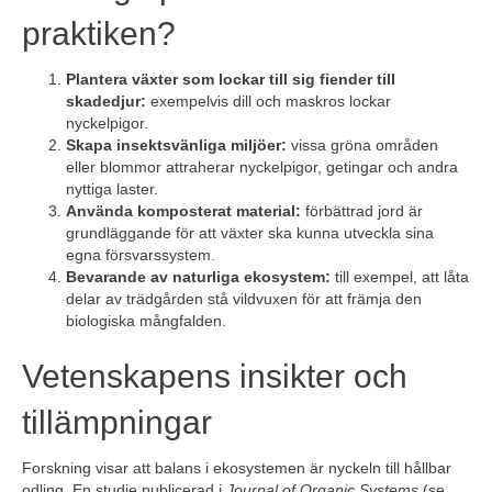
praktiken?
Plantera växter som lockar till sig fiender till
skadedjur:
exempelvis dill och maskros lockar
nyckelpigor.
Skapa insektsvänliga miljöer:
vissa gröna områden
eller blommor attraherar nyckelpigor, getingar och andra
nyttiga laster.
Använda komposterat material:
förbättrad jord är
grundläggande för att växter ska kunna utveckla sina
egna försvarssystem.
Bevarande av naturliga ekosystem:
till exempel, att låta
delar av trädgården stå vildvuxen för att främja den
biologiska mångfalden.
Vetenskapens insikter och
tillämpningar
Forskning visar att balans i ekosystemen är nyckeln till hållbar
odling. En studie publicerad i
Journal of Organic Systems
(se