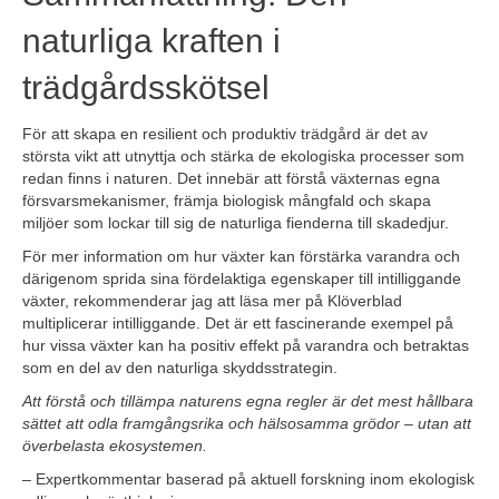
naturliga kraften i
trädgårdsskötsel
För att skapa en resilient och produktiv trädgård är det av
största vikt att utnyttja och stärka de ekologiska processer som
redan finns i naturen. Det innebär att förstå växternas egna
försvarsmekanismer, främja biologisk mångfald och skapa
miljöer som lockar till sig de naturliga fienderna till skadedjur.
För mer information om hur växter kan förstärka varandra och
därigenom sprida sina fördelaktiga egenskaper till intilliggande
växter, rekommenderar jag att läsa mer på Klöverblad
multiplicerar intilliggande. Det är ett fascinerande exempel på
hur vissa växter kan ha positiv effekt på varandra och betraktas
som en del av den naturliga skyddsstrategin.
Att förstå och tillämpa naturens egna regler är det mest hållbara
sättet att odla framgångsrika och hälsosamma grödor – utan att
överbelasta ekosystemen.
– Expertkommentar baserad på aktuell forskning inom ekologisk