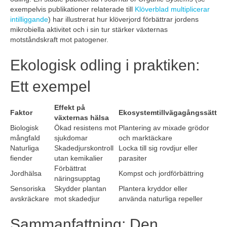
exempelvis publikationer relaterade till
Klöverblad multiplicerar
intilliggande
) har illustrerat hur klöverjord förbättrar jordens
mikrobiella aktivitet och i sin tur stärker växternas
motståndskraft mot patogener.
Ekologisk odling i praktiken:
Ett exempel
Effekt på
Faktor
Ekosystemtillvägagångssätt
växternas hälsa
Biologisk
Ökad resistens mot
Plantering av mixade grödor
mångfald
sjukdomar
och marktäckare
Naturliga
Skadedjurskontroll
Locka till sig rovdjur eller
fiender
utan kemikalier
parasiter
Förbättrat
Jordhälsa
Kompst och jordförbättring
näringsupptag
Sensoriska
Skydder plantan
Plantera kryddor eller
avskräckare
mot skadedjur
använda naturliga repeller
Sammanfattning: Den