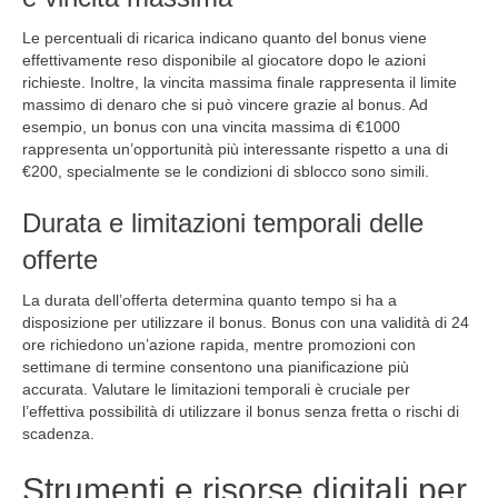
Le percentuali di ricarica indicano quanto del bonus viene
effettivamente reso disponibile al giocatore dopo le azioni
richieste. Inoltre, la vincita massima finale rappresenta il limite
massimo di denaro che si può vincere grazie al bonus. Ad
esempio, un bonus con una vincita massima di €1000
rappresenta un’opportunità più interessante rispetto a una di
€200, specialmente se le condizioni di sblocco sono simili.
Durata e limitazioni temporali delle
offerte
La durata dell’offerta determina quanto tempo si ha a
disposizione per utilizzare il bonus. Bonus con una validità di 24
ore richiedono un’azione rapida, mentre promozioni con
settimane di termine consentono una pianificazione più
accurata. Valutare le limitazioni temporali è cruciale per
l’effettiva possibilità di utilizzare il bonus senza fretta o rischi di
scadenza.
Strumenti e risorse digitali per