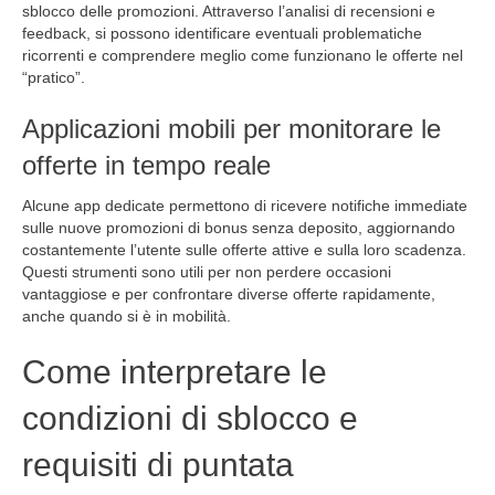
sblocco delle promozioni. Attraverso l’analisi di recensioni e
feedback, si possono identificare eventuali problematiche
ricorrenti e comprendere meglio come funzionano le offerte nel
“pratico”.
Applicazioni mobili per monitorare le
offerte in tempo reale
Alcune app dedicate permettono di ricevere notifiche immediate
sulle nuove promozioni di bonus senza deposito, aggiornando
costantemente l’utente sulle offerte attive e sulla loro scadenza.
Questi strumenti sono utili per non perdere occasioni
vantaggiose e per confrontare diverse offerte rapidamente,
anche quando si è in mobilità.
Come interpretare le
condizioni di sblocco e
requisiti di puntata