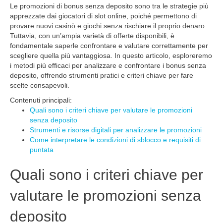
Le promozioni di bonus senza deposito sono tra le strategie più
apprezzate dai giocatori di slot online, poiché permettono di
provare nuovi casinò e giochi senza rischiare il proprio denaro.
Tuttavia, con un’ampia varietà di offerte disponibili, è
fondamentale saperle confrontare e valutare correttamente per
scegliere quella più vantaggiosa. In questo articolo, esploreremo
i metodi più efficaci per analizzare e confrontare i bonus senza
deposito, offrendo strumenti pratici e criteri chiave per fare
scelte consapevoli.
Contenuti principali:
Quali sono i criteri chiave per valutare le promozioni
senza deposito
Strumenti e risorse digitali per analizzare le promozioni
Come interpretare le condizioni di sblocco e requisiti di
puntata
Quali sono i criteri chiave per
valutare le promozioni senza
deposito