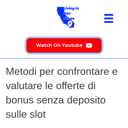
Watch On Youtube
Metodi per confrontare e
valutare le offerte di
bonus senza deposito
sulle slot