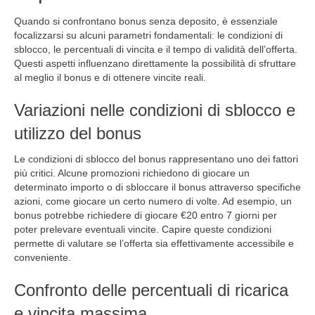
Quando si confrontano bonus senza deposito, è essenziale
focalizzarsi su alcuni parametri fondamentali: le condizioni di
sblocco, le percentuali di vincita e il tempo di validità dell’offerta.
Questi aspetti influenzano direttamente la possibilità di sfruttare
al meglio il bonus e di ottenere vincite reali.
Variazioni nelle condizioni di sblocco e
utilizzo del bonus
Le condizioni di sblocco del bonus rappresentano uno dei fattori
più critici. Alcune promozioni richiedono di giocare un
determinato importo o di sbloccare il bonus attraverso specifiche
azioni, come giocare un certo numero di volte. Ad esempio, un
bonus potrebbe richiedere di giocare €20 entro 7 giorni per
poter prelevare eventuali vincite. Capire queste condizioni
permette di valutare se l’offerta sia effettivamente accessibile e
conveniente.
Confronto delle percentuali di ricarica
e vincita massima