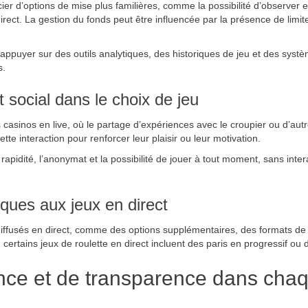
ier d’options de mise plus familières, comme la possibilité d’observer e
direct. La gestion du fonds peut être influencée par la présence de limi
 s’appuyer sur des outils analytiques, des historiques de jeu et des sys
s.
 social dans le choix de jeu
es casinos en live, où le partage d’expériences avec le croupier ou d’aut
tte interaction pour renforcer leur plaisir ou leur motivation.
a rapidité, l’anonymat et la possibilité de jouer à tout moment, sans inte
iques aux jeux en direct
x diffusés en direct, comme des options supplémentaires, des formats de
rtains jeux de roulette en direct incluent des paris en progressif ou de
ance et de transparence dans cha