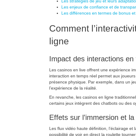
Les stratégies de jeu et leurs adaptati
Les enjeux de confiance et de transp
Les différences en termes de bonus et
Comment l’interactivi
ligne
Impact des interactions en
Les casinos en live offrent une expérience im
interaction en temps réel permet aux joueurs
présence physique. Par exemple, dans un jeu 
l’expérience de la réalité.
En revanche, les casinos en ligne traditionne
certains jeux intègrent des chatbots ou des op
Effets sur l’immersion et 
Les flux vidéo haute définition, l’éclairage e
possibilité de voir en direct la roulette tour