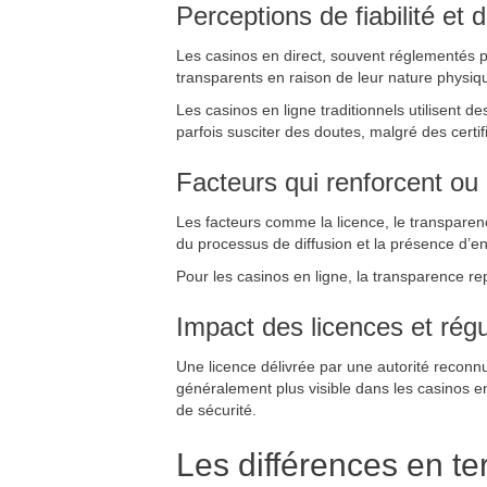
Perceptions de fiabilité et
Les casinos en direct, souvent réglementés 
transparents en raison de leur nature physique
Les casinos en ligne traditionnels utilisent
parfois susciter des doutes, malgré des certif
Facteurs qui renforcent ou 
Les facteurs comme la licence, le transparenc
du processus de diffusion et la présence d’en
Pour les casinos en ligne, la transparence re
Impact des licences et régu
Une licence délivrée par une autorité reconn
généralement plus visible dans les casinos en
de sécurité.
Les différences en t