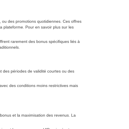
 ou des promotions quotidiennes. Ces offres
 la plateforme. Pour en savoir plus sur les
ffrent rarement des bonus spécifiques liés à
aditionnels.
t des périodes de validité courtes ou des
avec des conditions moins restrictives mais
de bonus et la maximisation des revenus. La