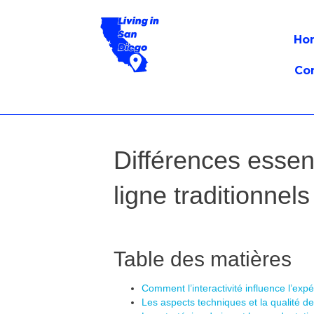
Ho
Co
Différences essent
ligne traditionnels
Table des matières
Comment l’interactivité influence l’exp
Les aspects techniques et la qualité de 