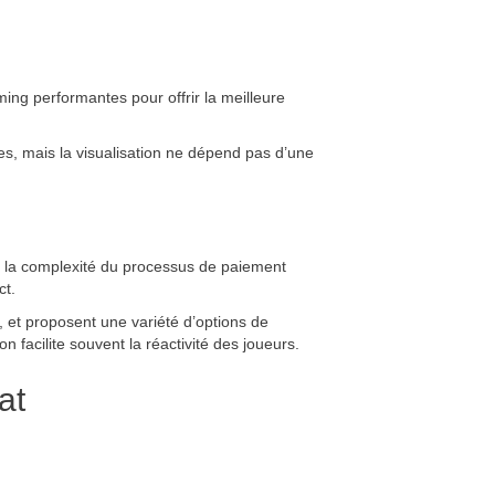
ming performantes pour offrir la meilleure
es, mais la visualisation ne dépend pas d’une
is la complexité du processus de paiement
ct.
e, et proposent une variété d’options de
n facilite souvent la réactivité des joueurs.
at