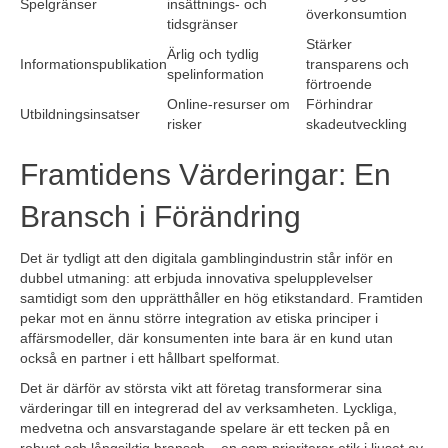
Spelgränser
insättnings- och
överkonsumtion
tidsgränser
Stärker
Ärlig och tydlig
Informationspublikation
transparens och
spelinformation
förtroende
Online-resurser om
Förhindrar
Utbildningsinsatser
risker
skadeutveckling
Framtidens Värderingar: En
Bransch i Förändring
Det är tydligt att den digitala gamblingindustrin står inför en
dubbel utmaning: att erbjuda innovativa spelupplevelser
samtidigt som den upprätthåller en hög etikstandard. Framtiden
pekar mot en ännu större integration av etiska principer i
affärsmodeller, där konsumenten inte bara är en kund utan
också en partner i ett hållbart spelformat.
Det är därför av största vikt att företag transformerar sina
värderingar till en integrerad del av verksamheten. Lyckliga,
medvetna och ansvarstagande spelare är ett tecken på en
robust och långsiktig bransch – en som prioriterar etik i ljuset av