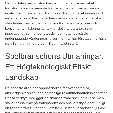
Den digitala spelindustrin har genomgått en remarkabel
transformation de senaste två decennierna. Från att vara ett
relativt okontrollerat fält till att växa till en global ekonomi värd
miljarder kronor, har branschens ansvarstagande och etiska
standarder blivit ett centralt fokus för både operatörer och
konsumenter. I denna kontext är det inte bara tekniska
innovationer som driver utvecklingen, utan också de
underliggande värderingarna som formar hur företagen förhåller
sig till sina användare och till samhället i stort.
Spelbranschens Utmaningar:
Ett Högteknologiskt Etiskt
Landskap
De senaste åren har öppnat dörren för avancerad AI,
ansiktsigenkänning, och personliga rekommendationsalgoritmer.
Dessa verktyg möjliggör en skräddarsydd spelupplevelse men
ställer också krav på transparens och ansvarsskyldighet. Enligt
en rapport från European Gaming & Betting Association (EGBA)
har konsumenträttigheter och skydd mot spelberoende varit i