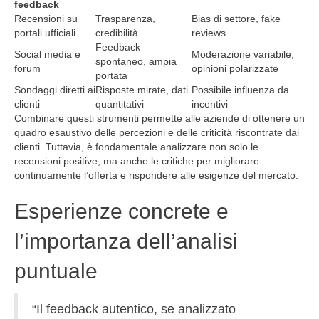
feedback
Recensioni su
Trasparenza,
Bias di settore, fake
portali ufficiali
credibilità
reviews
Feedback
Social media e
Moderazione variabile,
spontaneo, ampia
forum
opinioni polarizzate
portata
Sondaggi diretti ai
Risposte mirate, dati
Possibile influenza da
clienti
quantitativi
incentivi
Combinare questi strumenti permette alle aziende di ottenere un
quadro esaustivo delle percezioni e delle criticità riscontrate dai
clienti. Tuttavia, è fondamentale analizzare non solo le
recensioni positive, ma anche le critiche per migliorare
continuamente l’offerta e rispondere alle esigenze del mercato.
Esperienze concrete e
l’importanza dell’analisi
puntuale
“Il feedback autentico, se analizzato