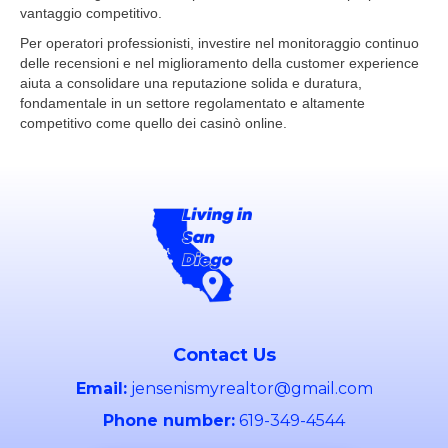
vantaggio competitivo.
Per operatori professionisti, investire nel monitoraggio continuo
delle recensioni e nel miglioramento della customer experience
aiuta a consolidare una reputazione solida e duratura,
fondamentale in un settore regolamentato e altamente
competitivo come quello dei casinò online.
Contact Us
Email:
jensenismyrealtor@gmail.com
Phone number:
619-349-4544