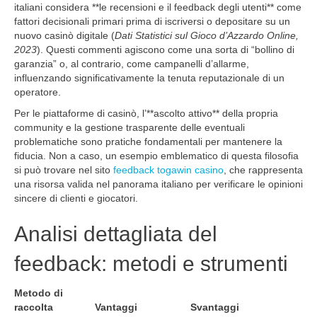
italiani considera **le recensioni e il feedback degli utenti** come
fattori decisionali primari prima di iscriversi o depositare su un
nuovo casinò digitale (
Dati Statistici sul Gioco d’Azzardo Online,
2023
). Questi commenti agiscono come una sorta di “bollino di
garanzia” o, al contrario, come campanelli d’allarme,
influenzando significativamente la tenuta reputazionale di un
operatore.
Per le piattaforme di casinò, l’**ascolto attivo** della propria
community e la gestione trasparente delle eventuali
problematiche sono pratiche fondamentali per mantenere la
fiducia. Non a caso, un esempio emblematico di questa filosofia
si può trovare nel sito
feedback togawin casino
, che rappresenta
una risorsa valida nel panorama italiano per verificare le opinioni
sincere di clienti e giocatori.
Analisi dettagliata del
feedback: metodi e strumenti
Metodo di
raccolta
Vantaggi
Svantaggi